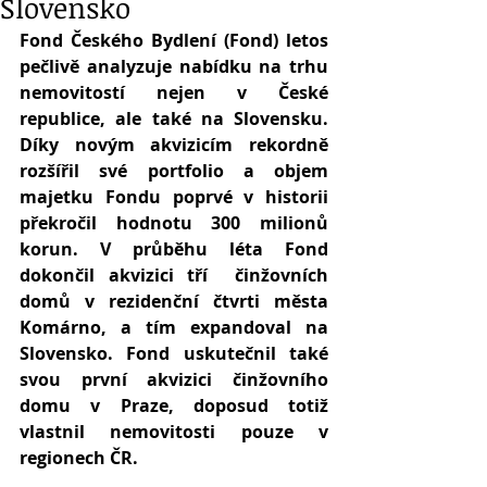
Slovensko
Fond Českého Bydlení (Fond) letos 
pečlivě analyzuje nabídku na trhu 
nemovitostí nejen v České 
republice, ale také na Slovensku. 
Díky novým akvizicím rekordně 
rozšířil své portfolio a objem 
majetku Fondu poprvé v historii 
překročil hodnotu 300 milionů 
korun. V průběhu léta Fond 
dokončil akvizici tří  činžovních 
domů v rezidenční čtvrti města 
Komárno, a tím expandoval na 
Slovensko. Fond uskutečnil také 
svou první akvizici činžovního 
domu v Praze, doposud totiž 
vlastnil nemovitosti pouze v 
regionech ČR.