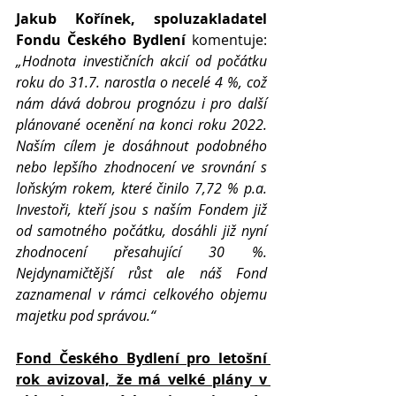
Jakub Kořínek, spoluzakladatel 
Fondu Českého Bydlení 
komentuje: 
„Hodnota investičních akcií od počátku 
roku do 31.7. narostla o necelé 4 %, což 
nám dává dobrou prognózu i pro další 
plánované ocenění na konci roku 2022. 
Naším cílem je dosáhnout podobného 
nebo lepšího zhodnocení ve srovnání s 
loňským rokem, které činilo 7,72 % p.a. 
Investoři, kteří jsou s naším Fondem již 
od samotného počátku, dosáhli již nyní 
zhodnocení přesahující 30 %. 
Nejdynamičtější růst ale náš Fond 
zaznamenal v rámci celkového objemu 
majetku pod správou.“
Fond Českého Bydlení pro letošní 
rok avizoval, že má velké plány v 