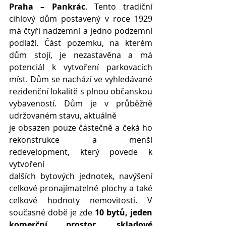
Praha – Pankrác
. Tento tradiční 
cihlový dům postavený v roce 1929 
má čtyři nadzemní a jedno podzemní 
podlaží. Část pozemku, na kterém 
dům stojí, je nezastavěna a má 
potenciál k vytvoření parkovacích 
míst. Dům se nachází ve vyhledávané 
rezidenční lokalitě s plnou občanskou 
vybaveností. Dům je v průběžně 
udržovaném stavu, aktuálně
je obsazen pouze částečně a čeká ho 
rekonstrukce a menší 
redevelopment, který povede k 
vytvoření
dalších bytových jednotek, navýšení 
celkové pronajímatelné plochy a také 
celkové hodnoty nemovitosti. V 
současné době je zde 
10 bytů, jeden 
komerční prostor, skladové 