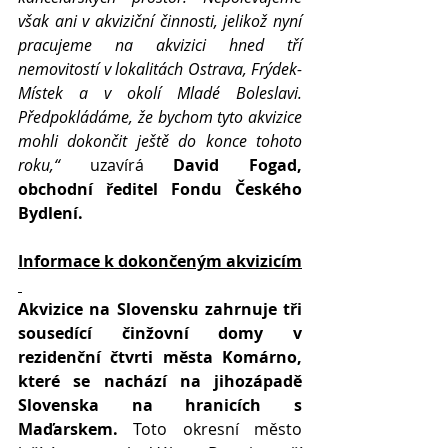
však ani v akviziční činnosti, jelikož nyní 
pracujeme na akvizici hned tří 
nemovitostí v lokalitách Ostrava, Frýdek-
Místek a v okolí Mladé Boleslavi. 
Předpokládáme, že bychom tyto akvizice 
mohli dokončit ještě do konce tohoto 
roku,“
 uzavírá 
David Fogad, 
obchodní ředitel Fondu Českého 
Bydlení.
Informace k dokončeným akvizicím
Akvizice na Slovensku zahrnuje tři 
sousedící činžovní domy v 
rezidenční čtvrti města Komárno, 
které se nachází na jihozápadě 
Slovenska na hranicích s 
Maďarskem.
 Toto okresní město 