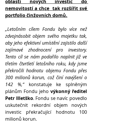
oblasti nových investic do 
nemovitostí a chce  tak rozšířit své 
portfolio činžovních domů.
„Letošním cílem Fondu bylo více než 
zdvojnásobit objem svého majetku tak, 
aby jeho efektivní umístění zajistilo další 
zajímavé zhodnocení pro investory. 
Tento cíl se nám podařilo naplnit již ve 
třetím čtvrtletí letošního roku, kdy jsme 
překročili hodnotu objemu Fondu přes 
300 milionů korun, což činí navýšení o 
142 %,“ 
konstatuje ke splněným 
plánům Fondu jeho 
výkonný ředitel 
Petr Illetško
. Fondu se navíc povedlo 
uskutečnit rekordní objem nových 
investic překračující hodnotu 100 
milionů korun.