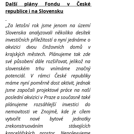
Další plány Fondu v České 
republice i na Slovensku
„Za letošní rok jsme jenom na území 
Slovenska analyzovali několika desítek 
investičních příležitostí a nyní jednáme o 
akvizici dvou činžovních domů v 
krajských městech. Plánujeme tak zde 
své působení dále rozšiřovat, jelikož na 
slovenském trhu vnímáme značný 
potenciál. V rámci České republiky 
máme nyní poměrně dost aktivit, jednak 
jsme započali projektové práce na naší 
poslední akvizici v Praze a současně také 
plánujeme rozsáhlejší investici do 
nemovitosti ve Znojmě, kde je cílem 
vytvořit nové bytové jednotky 
zrekonstruováním stávajících 
kancelářských prostor. Nepolevujeme 